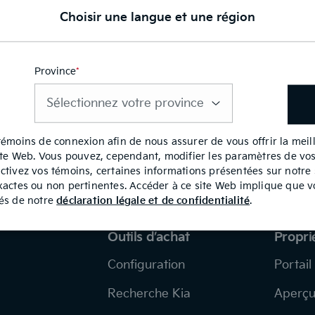
Choisir une langue et une région
Province
*
Ce
champ
est
requis
témoins de connexion afin de nous assurer de vous offrir la mei
site Web. Vous pouvez, cependant, modifier les paramètres de vo
ctivez vos témoins, certaines informations présentées sur notre
xactes ou non pertinentes. Accéder à ce site Web implique que v
tés de notre
déclaration légale et de confidentialité
.
Outils d’achat
Propri
Configuration
Portail
Recherche Kia
Aperç