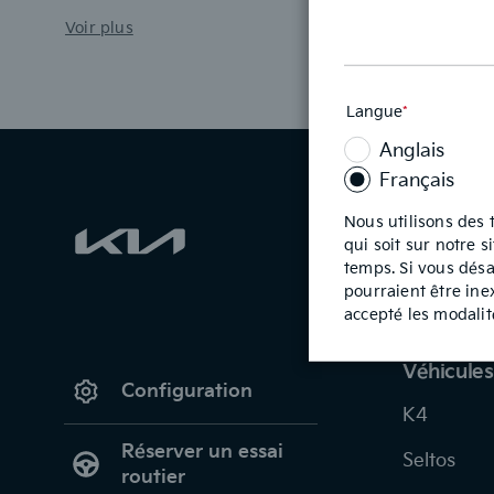
Voir plus
Langue
*
Ce
champ
Anglais
est
requis
Français
Nous utilisons des 
qui soit sur notre 
temps. Si vous désa
pourraient être ine
accepté les modali
Véhicules
Configuration
K4
Réserver un essai
Seltos
routier