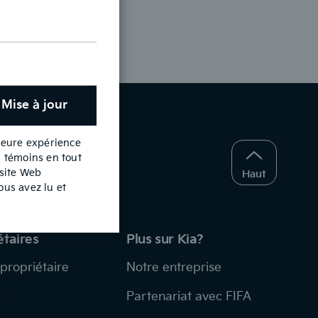
Mise à jour
lleure expérience
s témoins en tout
 site Web
Haut
ous avez lu et
étaires
Plus sur Kia?
 propriétaire
Notre entreprise
u
Partenariat avec FIFA