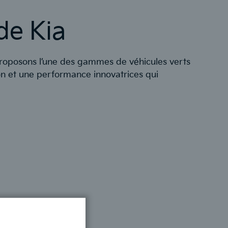
de Kia
 proposons l’une des gammes de véhicules verts
on et une performance innovatrices qui