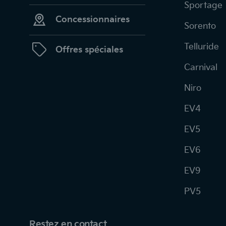
Sportage
Concessionnaires
Sorento
Telluride
Offres spéciales
Carnival
Niro
EV4
EV5
EV6
EV9
PV5
Restez en contact