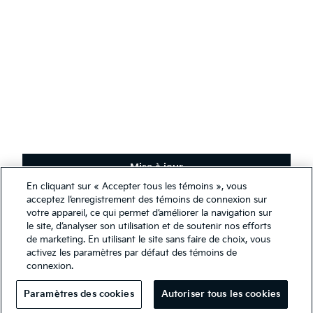
Français
(
)
Restez en contact
Recevez les dernières nouvelles, offres spéciales et exclusivités.
S'abonner
Mise à jour
En cliquant sur « Accepter tous les témoins », vous
Nous utilisons des témoins de connexion afin de nous assurer de
acceptez l’enregistrement des témoins de connexion sur
Conditions générales
vous offrir la meilleure expérience qui soit sur notre site Web. Vous
votre appareil, ce qui permet d’améliorer la navigation sur
Politique de confidentialité
pouvez, cependant, modifier les paramètres de vos témoins en tout
le site, d’analyser son utilisation et de soutenir nos efforts
temps. Si vous désactivez vos témoins, certaines informations
de marketing. En utilisant le site sans faire de choix, vous
Guide des Premiers Répondeurs
présentées sur notre site Web pourraient être inexactes ou non
activez les paramètres par défaut des témoins de
Rapport sur l’esclavage moderne 2025
pertinentes. Accéder à ce site Web implique que vous avez lu et
connexion.
accepté les modalités de notre
déclaration légale et de
Droits d'auteurs © 2026 Kia Canada Inc. Tous droits réservés.
confidentialité
.
Paramètres des cookies
Autoriser tous les cookies