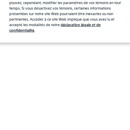
Politique de confidentialité
pouvez, cependant, modifier les paramètres de vos témoins en tout
temps. Si vous désactivez vos témoins, certaines informations
Guide des Premiers Répondeurs
présentées sur notre site Web pourraient être inexactes ou non
Rapport sur l’esclavage moderne 2025
pertinentes. Accéder à ce site Web implique que vous avez lu et
accepté les modalités de notre
déclaration légale et de
Droits d'auteurs © 2026 Kia Canada Inc. Tous droits réservés.
confidentialité
.