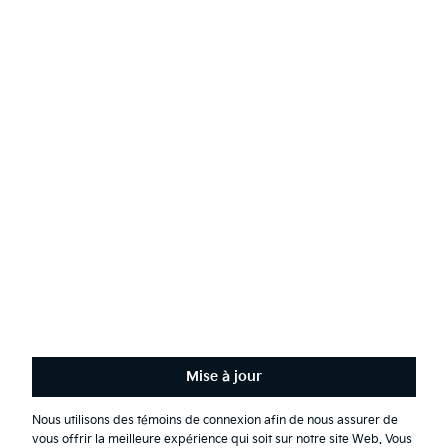
Événements
AODA
Communiquer avec Kia
Développement durable
Français
(
)
Restez en contact
Recevez les dernières nouvelles, offres spéciales et exclusivités.
S'abonner
Mise à jour
Nous utilisons des témoins de connexion afin de nous assurer de
Conditions générales
vous offrir la meilleure expérience qui soit sur notre site Web. Vous