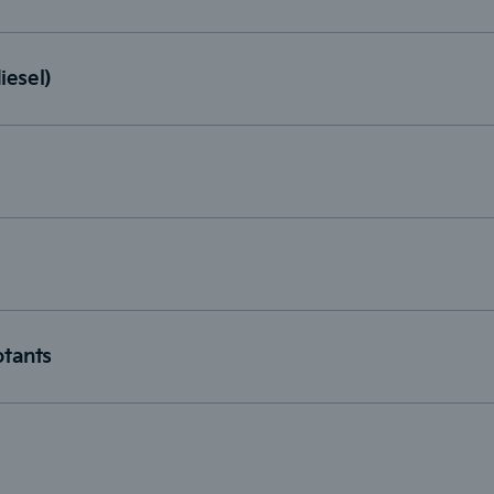
iesel)
otants