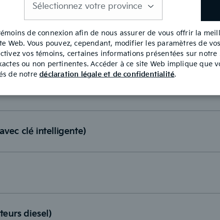
est
requis
témoins de connexion afin de nous assurer de vous offrir la mei
site Web. Vous pouvez, cependant, modifier les paramètres de vo
ctivez vos témoins, certaines informations présentées sur notre
xactes ou non pertinentes. Accéder à ce site Web implique que v
tés de notre
déclaration légale et de confidentialité
.
ans clé intelligente)
avec clé intelligente)
eurs diesel)