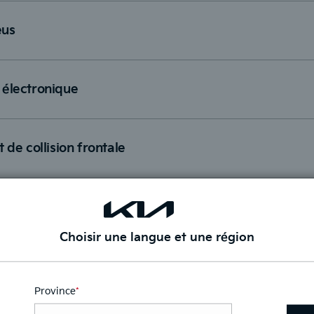
eus
 électronique
 de collision frontale
Choisir une langue et une région
Province
*
Ce
champ