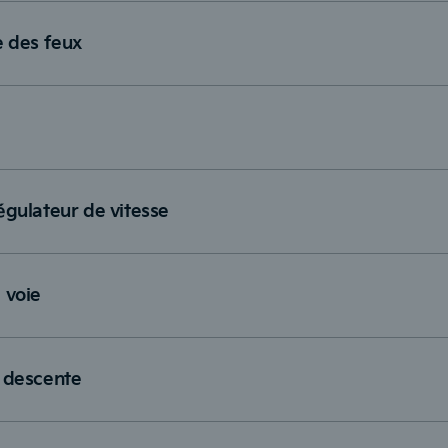
 des feux
égulateur de vitesse
 voie
n descente