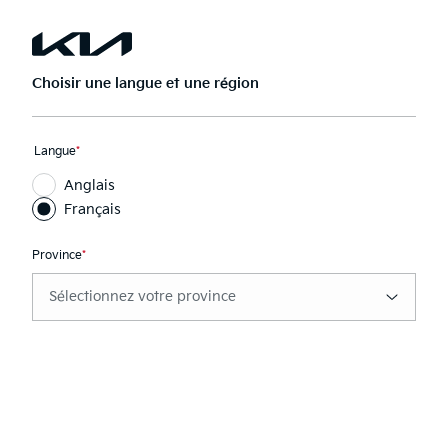
Passer
au
Ouvrir
Rech
menu
la
principal
navigation
Choisir une langue et une région
Messagerie texte automatique
Ce
Langue
*
Android
champ
Anglais
est
requis
Français
Province
*
Ce
champ
est
requis
kca.video.play