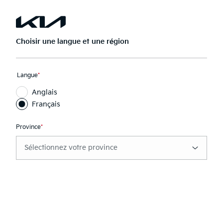
Passer
au
Ouvrir
Rech
menu
la
principal
navigation
Choisir une langue et une région
Frein de stationnement
Ce
Langue
*
électronique
champ
Anglais
est
requis
Français
Province
*
Ce
champ
est
requis
kca.video.play