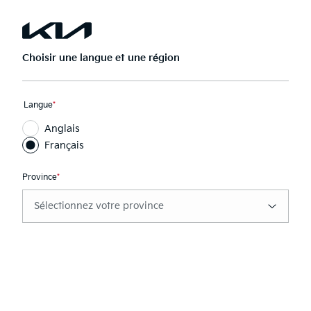
Passer
au
Ouvrir
Rech
menu
la
principal
navigation
Choisir une langue et une région
Charge de votre véhicule
Ce
Langue
*
électrique
champ
Anglais
est
requis
Français
Province
*
Ce
champ
est
requis
kca.video.play