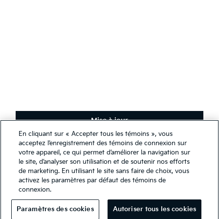
Français
(
)
Restez en contact
Recevez les dernières nouvelles, offres spéciales et exclusivités.
S'abonner
Mise à jour
En cliquant sur « Accepter tous les témoins », vous
Nous utilisons des témoins de connexion afin de nous assurer de
acceptez l’enregistrement des témoins de connexion sur
Conditions générales
vous offrir la meilleure expérience qui soit sur notre site Web. Vous
votre appareil, ce qui permet d’améliorer la navigation sur
Politique de confidentialité
pouvez, cependant, modifier les paramètres de vos témoins en tout
le site, d’analyser son utilisation et de soutenir nos efforts
temps. Si vous désactivez vos témoins, certaines informations
de marketing. En utilisant le site sans faire de choix, vous
Guide des Premiers Répondeurs
présentées sur notre site Web pourraient être inexactes ou non
activez les paramètres par défaut des témoins de
Rapport sur l’esclavage moderne 2025
pertinentes. Accéder à ce site Web implique que vous avez lu et
connexion.
accepté les modalités de notre
déclaration légale et de
Droits d'auteurs © 2026 Kia Canada Inc. Tous droits réservés.
confidentialité
.
Paramètres des cookies
Autoriser tous les cookies