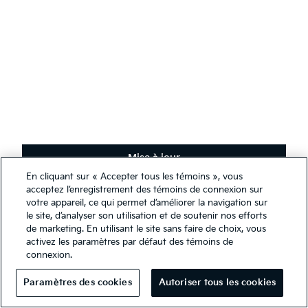
Le futur de Kia
Nouvelles
Carrières
Responsabilité sociale d’entreprise
Événements
AODA
Communiquer avec Kia
Développement durable
Mise à jour
En cliquant sur « Accepter tous les témoins », vous
Français
(
)
Nous utilisons des témoins de connexion afin de nous assurer de
acceptez l’enregistrement des témoins de connexion sur
vous offrir la meilleure expérience qui soit sur notre site Web. Vous
votre appareil, ce qui permet d’améliorer la navigation sur
pouvez, cependant, modifier les paramètres de vos témoins en tout
le site, d’analyser son utilisation et de soutenir nos efforts
temps. Si vous désactivez vos témoins, certaines informations
de marketing. En utilisant le site sans faire de choix, vous
Restez en contact
présentées sur notre site Web pourraient être inexactes ou non
activez les paramètres par défaut des témoins de
pertinentes. Accéder à ce site Web implique que vous avez lu et
connexion.
Recevez les dernières nouvelles, offres spéciales et exclusivités.
accepté les modalités de notre
déclaration légale et de
S'abonner
confidentialité
.
Paramètres des cookies
Autoriser tous les cookies