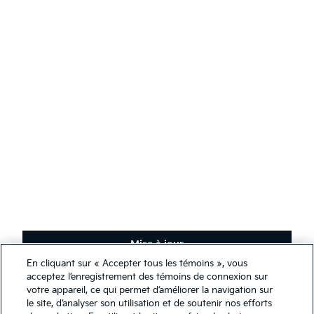
AODA
Communiquer avec Kia
Développement durable
Français
(
)
Restez en contact
Recevez les dernières nouvelles, offres spéciales et exclusivités.
S'abonner
Mise à jour
En cliquant sur « Accepter tous les témoins », vous
Nous utilisons des témoins de connexion afin de nous assurer de
acceptez l’enregistrement des témoins de connexion sur
Conditions générales
vous offrir la meilleure expérience qui soit sur notre site Web. Vous
votre appareil, ce qui permet d’améliorer la navigation sur
Politique de confidentialité
pouvez, cependant, modifier les paramètres de vos témoins en tout
le site, d’analyser son utilisation et de soutenir nos efforts