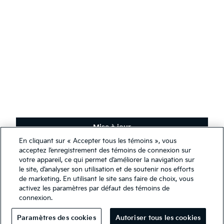
Français
(
)
Restez en contact
Recevez les dernières nouvelles, offres spéciales et exclusivités.
S'abonner
Mise à jour
En cliquant sur « Accepter tous les témoins », vous
Nous utilisons des témoins de connexion afin de nous assurer de
acceptez l’enregistrement des témoins de connexion sur
Conditions générales
vous offrir la meilleure expérience qui soit sur notre site Web. Vous
votre appareil, ce qui permet d’améliorer la navigation sur
Politique de confidentialité
pouvez, cependant, modifier les paramètres de vos témoins en tout
le site, d’analyser son utilisation et de soutenir nos efforts
temps. Si vous désactivez vos témoins, certaines informations
de marketing. En utilisant le site sans faire de choix, vous
Guide des Premiers Répondeurs
présentées sur notre site Web pourraient être inexactes ou non
activez les paramètres par défaut des témoins de
Rapport sur l’esclavage moderne 2025
pertinentes. Accéder à ce site Web implique que vous avez lu et
connexion.
accepté les modalités de notre
déclaration légale et de
Droits d'auteurs © 2026 Kia Canada Inc. Tous droits réservés.
confidentialité
.
Paramètres des cookies
Autoriser tous les cookies