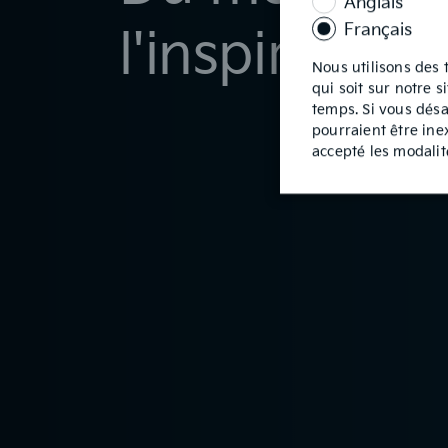
Anglais
est
requis
Français
l'inspiration
Nous utilisons des 
qui soit sur notre 
temps. Si vous désa
pourraient être ine
accepté les modali