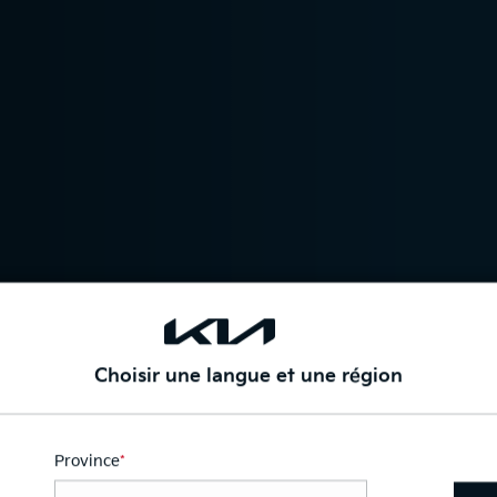
Choisir une langue et une région
nt vient
Province
*
Ce
champ