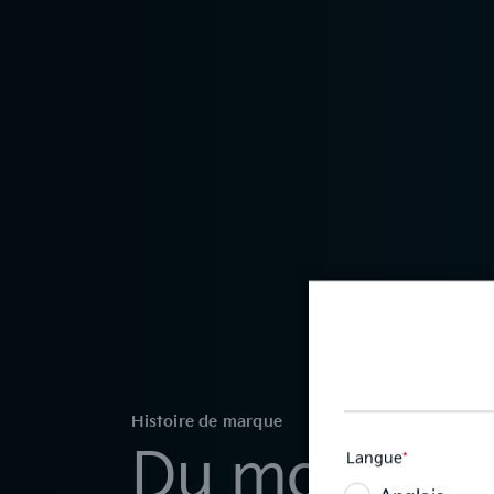
Histoire de marque
Du mouveme
Langue
*
Ce
champ